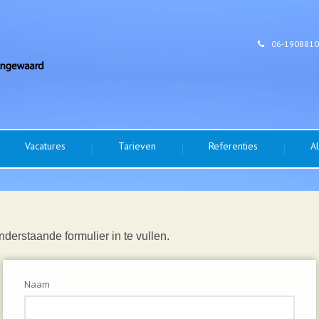
06-190881
Vacatures
Tarieven
Referenties
A
derstaande formulier in te vullen.
Naam